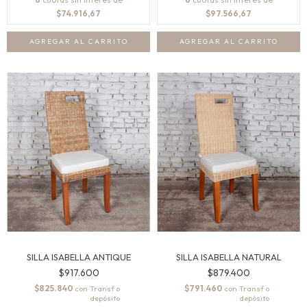
$74.916,67
$97.566,67
SILLA ISABELLA ANTIQUE
SILLA ISABELLA NATURAL
$917.600
$879.400
$825.840
$791.460
con
con