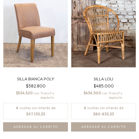
SILLA BIANCA POLY
SILLA LOLI
$582.800
$485.000
$524.520
$436.500
con
con
6
cuotas sin interés de
6
cuotas sin interés de
$97.133,33
$80.833,33