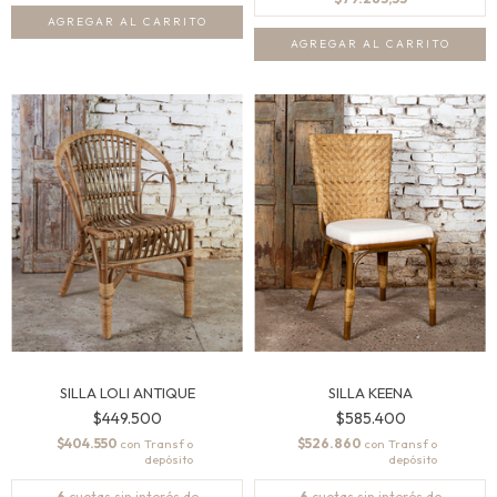
SILLA LOLI ANTIQUE
SILLA KEENA
$449.500
$585.400
$404.550
$526.860
con
con
6
cuotas sin interés de
6
cuotas sin interés de