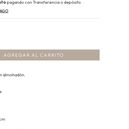
nto
pagando con Transferencia o depósito
PAGO
con almohadón.
a
 cm