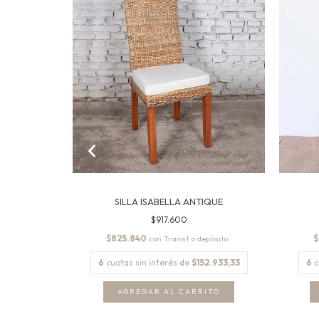
IN APOYO
SILLA ISABELLA ANTIQUE
$917.600
$825.840
$
con
6
cuotas sin interés de
$152.933,33
6
c
.816,67