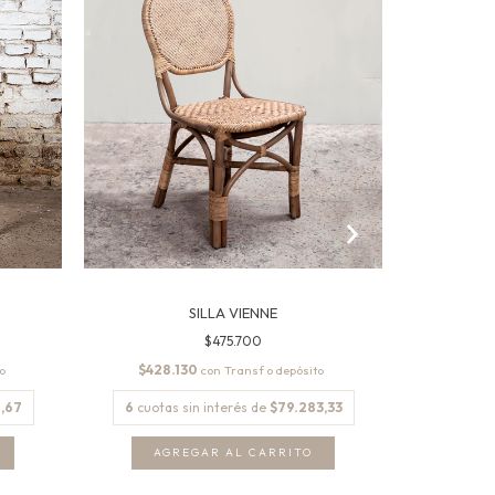
SILLA VIENNE
S
$475.700
$428.130
$404
con
,67
6
cuotas sin interés de
$79.283,33
6
cuota