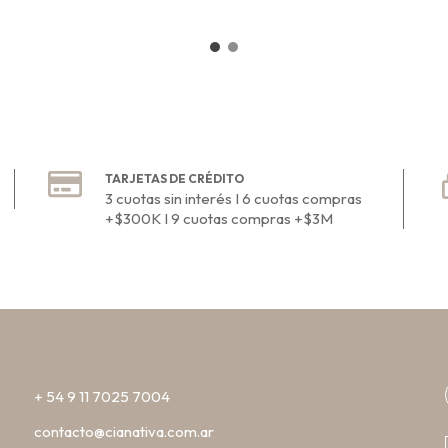
TARJETAS DE CRÉDITO
3 cuotas sin interés I 6 cuotas compras
+$300K I 9 cuotas compras +$3M
+ 54 9 11 7025 7004
contacto@cianativa.com.ar