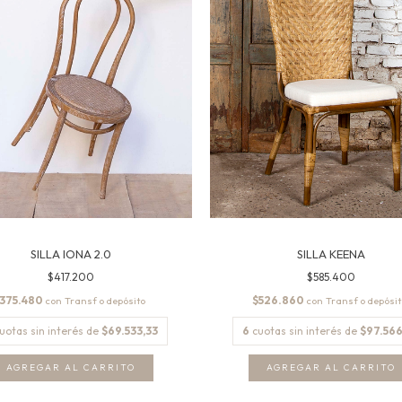
SILLA IONA 2.0
SILLA KEENA
$417.200
$585.400
375.480
$526.860
con
con
uotas sin interés de
$69.533,33
6
cuotas sin interés de
$97.566