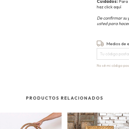
Cuidados:
Para 
haz
click aquí
De confirmar su 
usted para hacer
Entregas para el
Medios de 
No sé mi código pos
PRODUCTOS RELACIONADOS