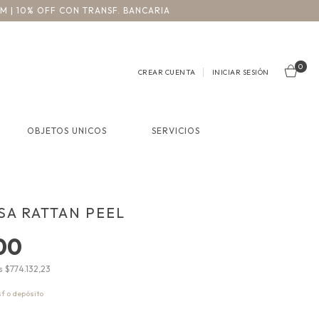
3M | 10% OFF CON TRANSF. BANCARIA
0
CREAR CUENTA
INICIAR SESIÓN
OBJETOS UNICOS
SERVICIOS
LSA RATTAN PEEL
00
os
$774.132,23