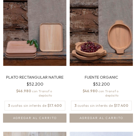
PLATO RECTANGULAR NATURE
FUENTE ORGANIC
$52.200
$52.200
$46.980
$46.980
con
con
3
cuotas sin interés de
$17.400
3
cuotas sin interés de
$17.400