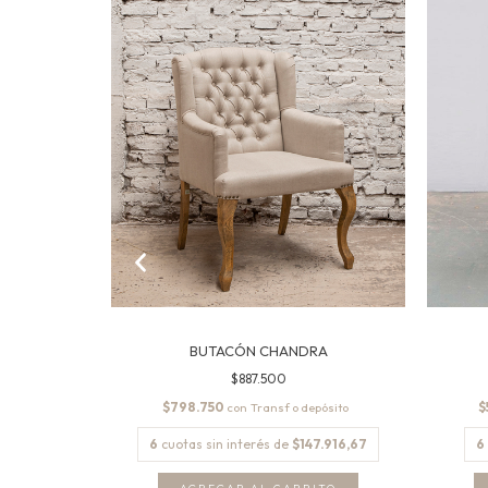
BUTACÓN CHANDRA
$887.500
$798.750
$
con
6.083,33
6
cuotas sin interés de
$147.916,67
6