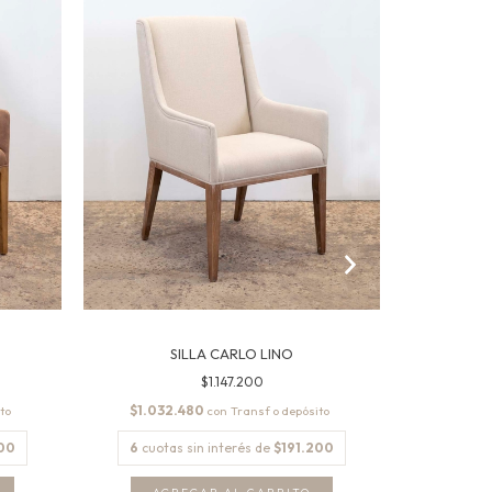
SILLA CARLO LINO
S
$1.147.200
$1.032.480
$533
con
200
6
cuotas sin interés de
$191.200
6
cuotas