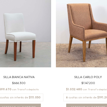
SILLA BIANCA NATIVA
SILLA CARLO POLY
$666.300
$1.147.200
599.670
$1.032.480
con
con
cuotas sin interés de
$111.050
6
cuotas sin interés de
$191.