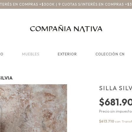
INTERÉS EN COMPRAS +$300K | 9 CUOTAS S/INTERÉS EN COMPRAS +$
CO
MUEBLES
EXTERIOR
COLECCIÓN CN
SILVIA
SILLA SIL
$681.9
Precio sin impuest
$613.710
con