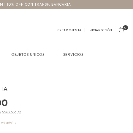
3M | 10% OFF CON TRANSF. BANCARIA
0
CREAR CUENTA
INICIAR SESIÓN
OBJETOS UNICOS
SERVICIOS
VIA
00
os
$563.553,72