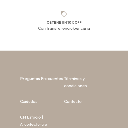
OBTENÉ UN 10% OFF
Con transferencia bancaria
Preguntas Frecuentes
Términos y
condiciones
Cuidados
Contacto
CN Estudio |
Arquitectura e