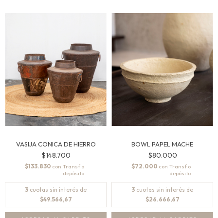
VASIJA CONICA DE HIERRO
BOWL PAPEL MACHE
$148.700
$80.000
$133.830
$72.000
con
con
3
cuotas sin interés de
3
cuotas sin interés de
$49.566,67
$26.666,67