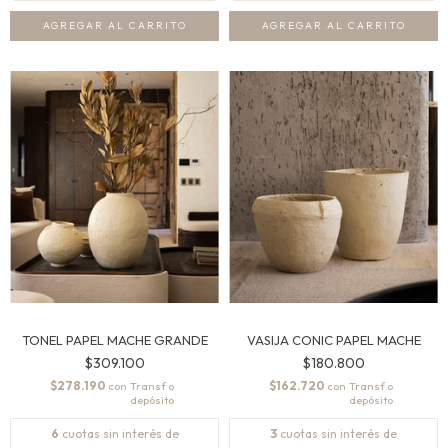
AGREGAR AL CARRITO
TONEL PAPEL MACHE GRANDE
VASIJA CONIC PAPEL MACHE
$309.100
$180.800
$278.190
$162.720
con
con
6
cuotas sin interés de
3
cuotas sin interés de