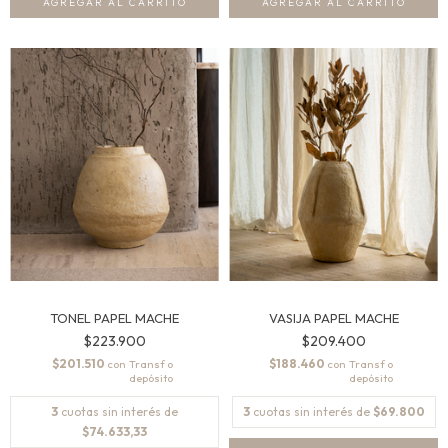
AGREGAR AL CARRITO
TONEL PAPEL MACHE
VASIJA PAPEL MACHE
$223.900
$209.400
$201.510
$188.460
con
con
3
cuotas sin interés de
3
cuotas sin interés de
$69.800
$74.633,33