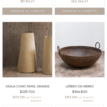
$51.516,67
$60.266,67
LEÑERO DE HIERRO
VASIJA CONIC PAPEL GRANDE
$346.800
$235.700
$312.120
$212.130
con
con