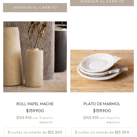
ROLL PAPEL MACHE
PLATO DE MARMOL
$159.900
$159.900
$143.910
$143.910
con
con
3
cuotas sin interés de
$53.300
3
cuotas sin interés de
$53.300