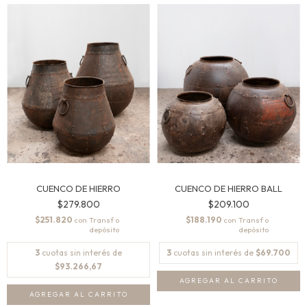
CUENCO DE HIERRO
CUENCO DE HIERRO BALL
$279.800
$209.100
$251.820
$188.190
con
con
3
cuotas sin interés de
3
cuotas sin interés de
$69.700
$93.266,67
AGREGAR AL CARRITO
AGREGAR AL CARRITO