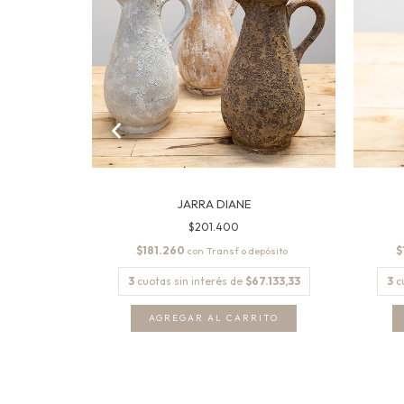
JARRA DIANE
$201.400
$181.260
$
con
.366,67
3
cuotas sin interés de
$67.133,33
3
c
AGREGAR AL CARRITO