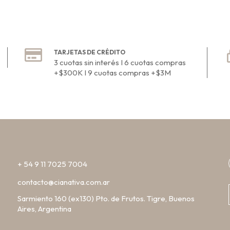
TARJETAS DE CRÉDITO
3 cuotas sin interés I 6 cuotas compras
+$300K I 9 cuotas compras +$3M
+ 54 9 11 7025 7004
contacto@cianativa.com.ar
Sarmiento 160 (ex130) Pto. de Frutos. Tigre, Buenos
Aires, Argentina