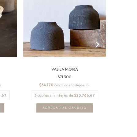
VASIJA MOIRA
T
$71.300
$64.170
$201
con
,67
3
cuotas sin interés de
$23.766,67
3
cuotas