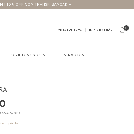
3M | 10% OFF CON TRANSF. BANCARIA
0
CREAR CUENTA
INICIAR SESIÓN
OBJETOS UNICOS
SERVICIOS
ARA
00
os
$94.628,10