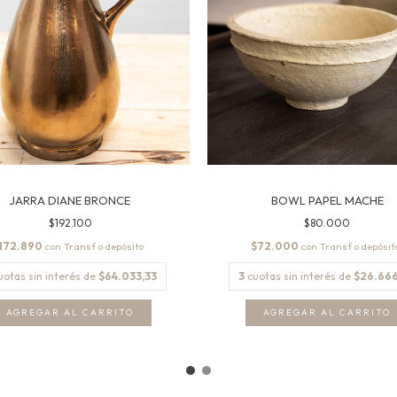
JARRA DIANE BRONCE
BOWL PAPEL MACHE
$192.100
$80.000
172.890
$72.000
con
con
uotas sin interés de
$64.033,33
3
cuotas sin interés de
$26.666