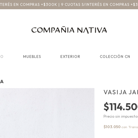
INTERÉS EN COMPRAS +$300K | 9 CUOTAS S/INTERÉS EN COMPRAS +$
CO
MUEBLES
EXTERIOR
COLECCIÓN CN
RA
VASIJA J
$114.5
Precio sin impuest
$103.050
con