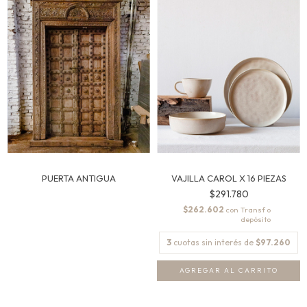
PUERTA ANTIGUA
VAJILLA CAROL X 16 PIEZAS
$291.780
$262.602
con
3
cuotas sin interés de
$97.260