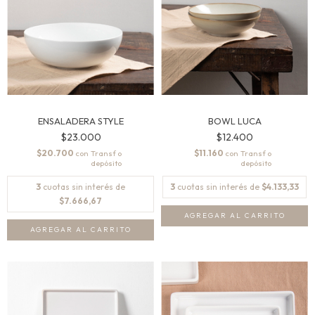
ENSALADERA STYLE
BOWL LUCA
$23.000
$12.400
$20.700
$11.160
con
con
3
cuotas sin interés de
3
cuotas sin interés de
$4.133,33
$7.666,67
AGREGAR AL CARRITO