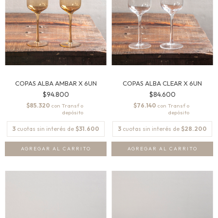
COPAS ALBA AMBAR X 6UN
COPAS ALBA CLEAR X 6UN
$94.800
$84.600
$85.320
$76.140
con
con
3
cuotas sin interés de
$31.600
3
cuotas sin interés de
$28.200