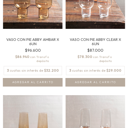
VASO CON PIE ABBY AMBAR X
VASO CON PIE ABBY CLEAR X
6UN
6UN
$96.600
$87.000
$86.940
$78.300
con
con
3
cuotas sin interés de
$32.200
3
cuotas sin interés de
$29.000