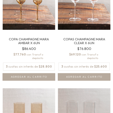
COPA CHAMPAGNE MARA
COPAS CHAMPAGNE MARA
AMBAR X 6UN
CLEAR X 6UN
$86.400
$76.800
$77.760
$69.120
con
con
3
cuotas sin interés de
$28.800
3
cuotas sin interés de
$25.600