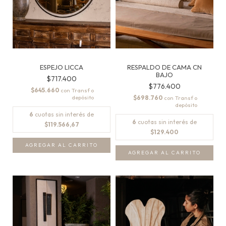
ESPEJO LICCA
RESPALDO DE CAMA CN
BAJO
$717.400
$776.400
$645.660
con
$698.760
con
6
cuotas sin interés de
6
cuotas sin interés de
$119.566,67
$129.400
AGREGAR AL CARRITO