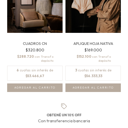
CUADROS CN
APLIQUE HOJA NATIVA
$320.800
$169.000
$288.720
$152.100
con
con
6
cuotas sin interés de
3
cuotas sin interés de
$53.466,67
$56.333,33
AGREGAR AL CARRITO
OBTENÉ UN 10% OFF
Con transferencia bancaria