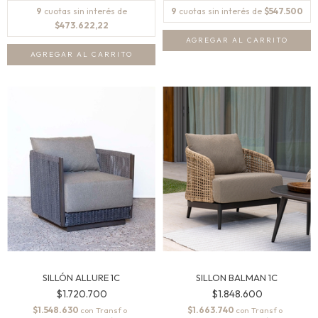
9
cuotas sin interés de
9
cuotas sin interés de
$547.500
$473.622,22
SILLÓN ALLURE 1C
SILLON BALMAN 1C
$1.720.700
$1.848.600
$1.548.630
$1.663.740
con
con