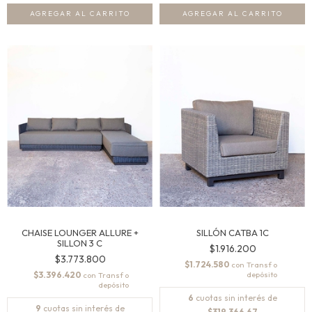
CHAISE LOUNGER ALLURE +
SILLÓN CATBA 1C
SILLON 3 C
$1.916.200
$3.773.800
$1.724.580
con
$3.396.420
con
6
cuotas sin interés de
9
cuotas sin interés de
$319.366,67