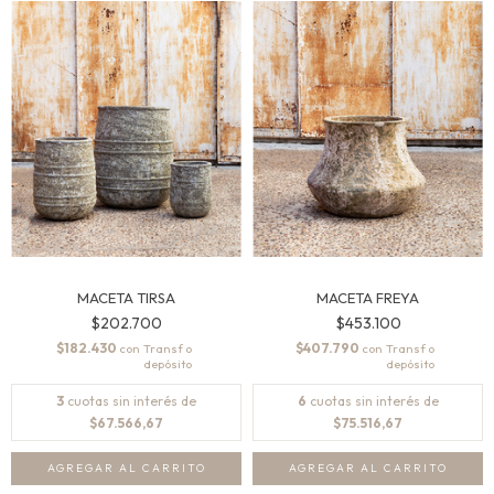
MACETA TIRSA
MACETA FREYA
$202.700
$453.100
$182.430
$407.790
con
con
3
cuotas sin interés de
6
cuotas sin interés de
$67.566,67
$75.516,67
AGREGAR AL CARRITO