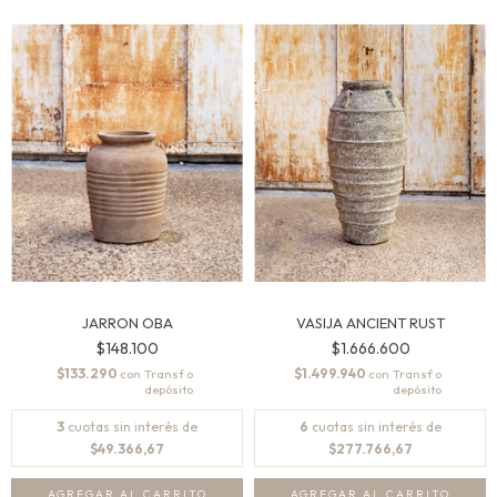
JARRON OBA
VASIJA ANCIENT RUST
$148.100
$1.666.600
$133.290
$1.499.940
con
con
3
cuotas sin interés de
6
cuotas sin interés de
$49.366,67
$277.766,67