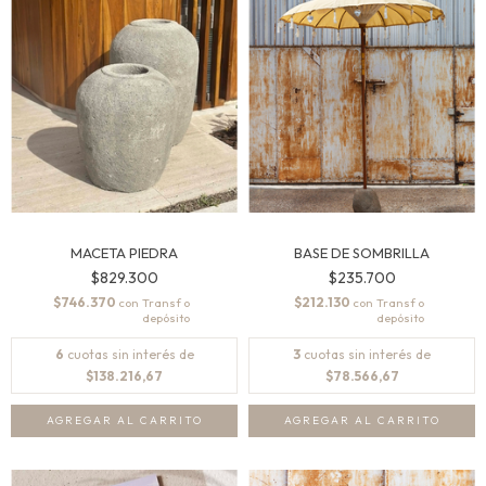
MACETA PIEDRA
BASE DE SOMBRILLA
$829.300
$235.700
$746.370
$212.130
con
con
6
cuotas sin interés de
3
cuotas sin interés de
$138.216,67
$78.566,67
AGREGAR AL CARRITO