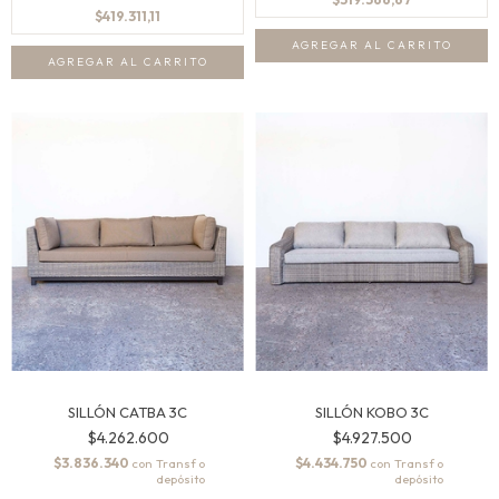
$419.311,11
SILLÓN CATBA 3C
SILLÓN KOBO 3C
$4.262.600
$4.927.500
$3.836.340
$4.434.750
con
con