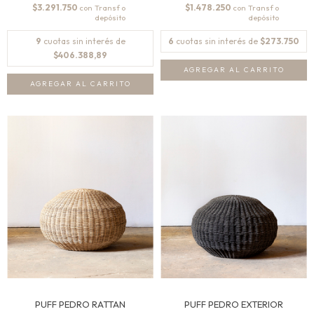
$3.291.750
$1.478.250
con
con
9
cuotas sin interés de
6
cuotas sin interés de
$273.750
$406.388,89
PUFF PEDRO RATTAN
PUFF PEDRO EXTERIOR