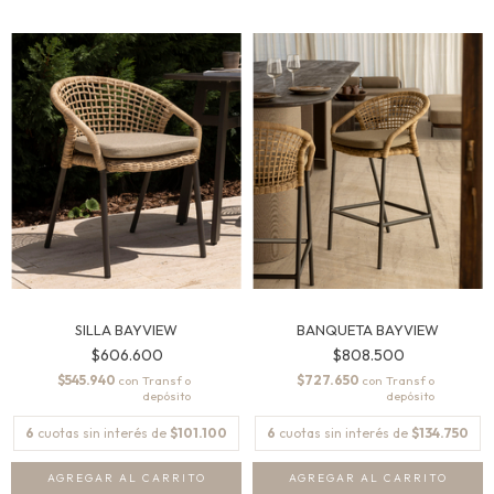
SILLA BAYVIEW
BANQUETA BAYVIEW
$606.600
$808.500
$545.940
$727.650
con
con
6
cuotas sin interés de
$101.100
6
cuotas sin interés de
$134.750