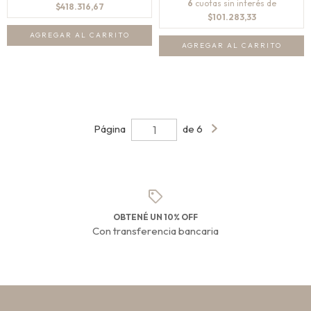
6
cuotas sin interés de
$418.316,67
$101.283,33
Página
de 6
OBTENÉ UN 10% OFF
Con transferencia bancaria