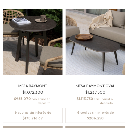
MESA BAYMONT
MESA BAYMONT OVAL
$1.072.300
$1.237.500
$965.070
$1.113.750
con
con
6
cuotas sin interés de
6
cuotas sin interés de
$178.716,67
$206.250