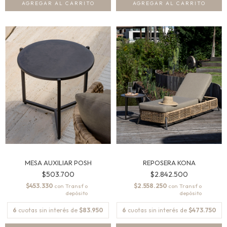
MESA AUXILIAR POSH
REPOSERA KONA
$503.700
$2.842.500
$453.330
$2.558.250
con
con
6
cuotas sin interés de
$83.950
6
cuotas sin interés de
$473.750