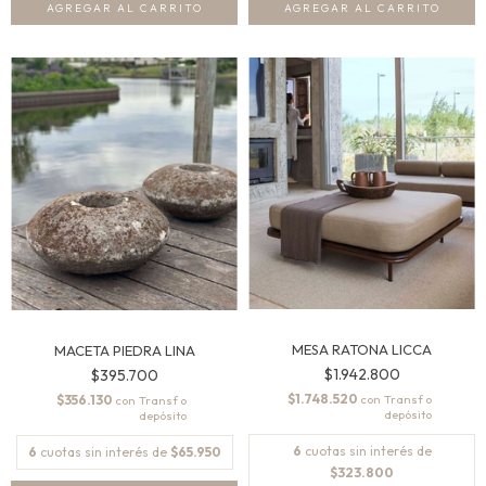
MESA RATONA LICCA
MACETA PIEDRA LINA
$1.942.800
$395.700
$1.748.520
$356.130
con
con
6
cuotas sin interés de
6
cuotas sin interés de
$65.950
$323.800