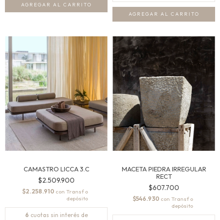
CAMASTRO LICCA 3.C
MACETA PIEDRA IRREGULAR
RECT
$2.509.900
$607.700
$2.258.910
con
$546.930
con
6
cuotas sin interés de