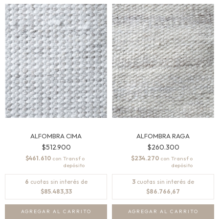
ALFOMBRA CIMA
ALFOMBRA RAGA
$512.900
$260.300
$461.610
$234.270
con
con
6
cuotas sin interés de
3
cuotas sin interés de
$85.483,33
$86.766,67
AGREGAR AL CARRITO
AGREGAR AL CARRITO