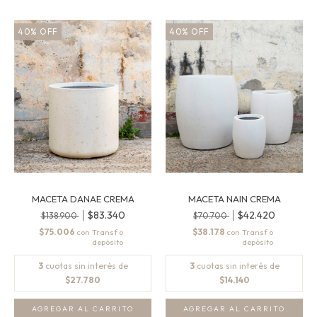
40
%
OFF
40
%
OFF
MACETA DANAE CREMA
MACETA NAIN CREMA
$83.340
$42.420
$138.900
$70.700
$75.006
$38.178
con
con
3
cuotas sin interés de
3
cuotas sin interés de
$27.780
$14.140
AGREGAR AL CARRITO
AGREGAR AL CARRITO