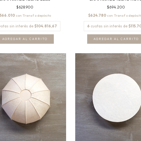
$628.900
$694.200
566.010
$624.780
con
con
uotas sin interés de
$104.816,67
6
cuotas sin interés de
$115.7