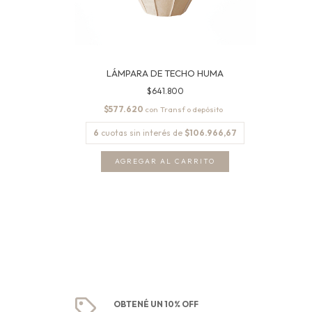
LÁMPARA DE TECHO HUMA
$641.800
$577.620
con
6
cuotas sin interés de
$106.966,67
OBTENÉ UN 10% OFF