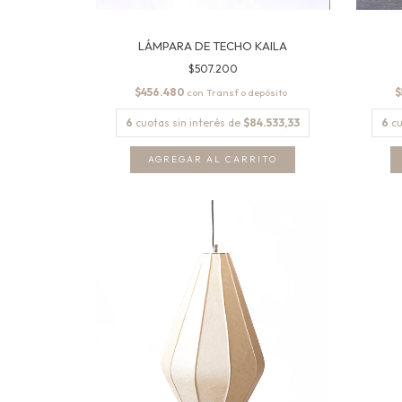
LÁMPARA DE TECHO KAILA
$507.200
$456.480
$
con
6
cuotas sin interés de
$84.533,33
6
cu