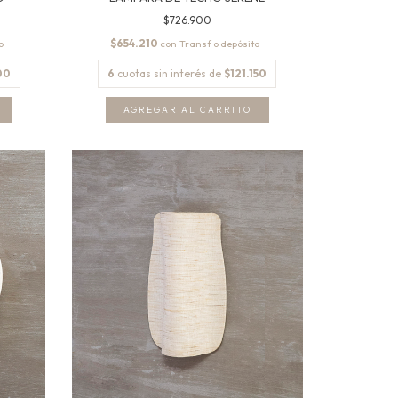
$726.900
$654.210
con
00
6
cuotas sin interés de
$121.150