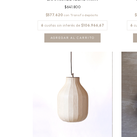
$641.800
$577.620
$
con
6
cuotas sin interés de
$106.966,67
6
c