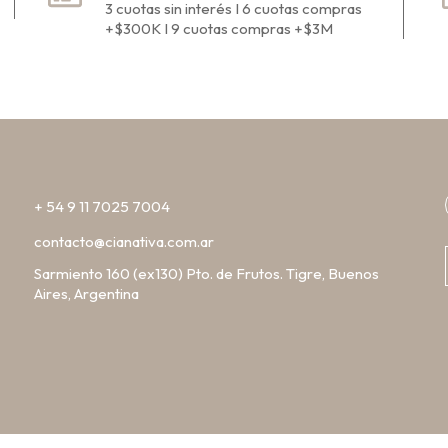
3 cuotas sin interés I 6 cuotas compras
+$300K I 9 cuotas compras +$3M
+ 54 9 11 7025 7004
contacto@cianativa.com.ar
Sarmiento 160 (ex130) Pto. de Frutos. Tigre, Buenos
Aires, Argentina