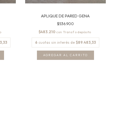
APLIQUE DE PARED GENA
$536.900
$483.210
con
3,33
6
cuotas sin interés de
$89.483,33