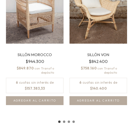
SILLÓN MOROCCO
SILLÓN VON
$944.300
$842.400
$849.870
$758.160
con
con
6
cuotas sin interés de
6
cuotas sin interés de
$157.383,33
$140.400