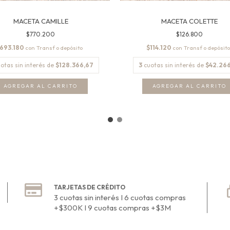
MACETA CAMILLE
MACETA COLETTE
$770.200
$126.800
693.180
$114.120
con
con
otas sin interés de
$128.366,67
3
cuotas sin interés de
$42.266
AGREGAR AL CARRITO
AGREGAR AL CARRITO
TARJETAS DE CRÉDITO
3 cuotas sin interés I 6 cuotas compras
+$300K I 9 cuotas compras +$3M