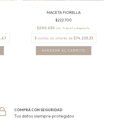
MACETA FIORELLA
$222.700
$200.430
$138
con
,67
3
cuotas sin interés de
$74.233,33
3
cuota
AGREGAR AL CARRITO
AG
COMPRÁ CON SEGURIDAD
Tus datos siempre protegidos