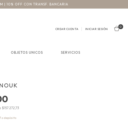
3M | 10% OFF CON TRANSF. BANCARIA
0
CREAR CUENTA
INICIAR SESIÓN
OBJETOS UNICOS
SERVICIOS
ANOUK
00
os
$157.272,73