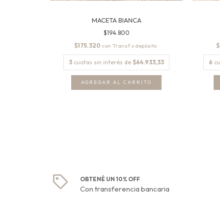
MACETA BIANCA
$194.800
$175.320
$
con
.233,33
3
cuotas sin interés de
$64.933,33
6
cu
ITO
AGREGAR AL CARRITO
OBTENÉ UN 10% OFF
Con transferencia bancaria