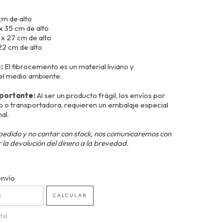
cm de alto
x 35 cm de alto
 x 27 cm de alto
22 cm de alto
s:
El fibrocemento es un material liviano y
el medio ambiente.
mportante:
Al ser un producto frágil, los envíos por
 o transportadora, requieren un embalaje especial
al.
pedido y no contar con stock, nos comunicaremos con
 la devolución del dinero a la brevedad.
 CP:
envío
CAMBIAR CP
CALCULAR
tal