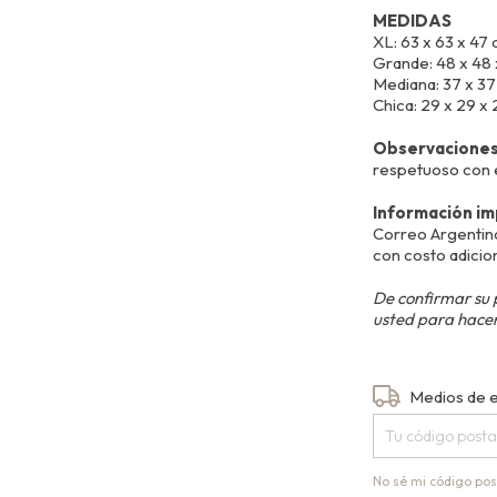
MEDIDAS
XL: 63 x 63 x 47 
Grande: 48 x 48 
Mediana: 37 x 37
Chica: 29 x 29 x 
Observacione
respetuoso con 
Información i
Correo Argentino
con costo adicion
De confirmar su 
usted para hacer
Entregas para el
Medios de 
No sé mi código pos