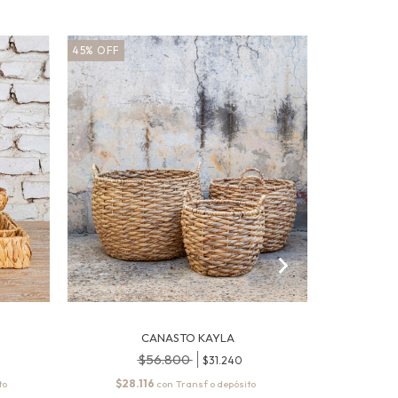
45
%
OFF
35
%
OFF
CANASTO KAYLA
$56.800
$31.240
$28.116
$9.
con