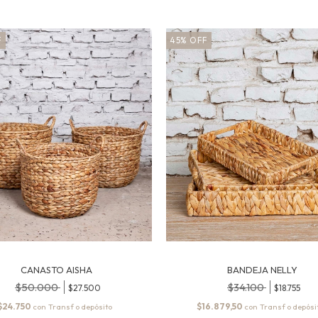
F
45
%
OFF
CANASTO AISHA
BANDEJA NELLY
$50.000
$34.100
$27.500
$18.755
$24.750
$16.879,50
con
con