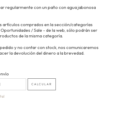
ar regularmente con un paño con agua jabonosa
 artículos comprados en la sección/categorías
Oportunidades / Sale - de la web, sólo podrán ser
roductos de la misma categoría.
 pedido y no contar con stock, nos comunicaremos
acer la devolución del dinero a la brevedad.
 CP:
envío
CAMBIAR CP
CALCULAR
tal