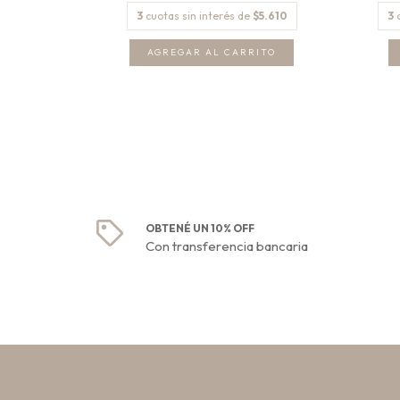
2.860
3
cuotas sin interés de
$5.610
3
AGREGAR AL CARRITO
OBTENÉ UN 10% OFF
Con transferencia bancaria