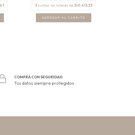
,67
3
cuotas sin interés de
$10.413,33
3
cuota
AGREGAR AL CARRITO
COMPRÁ CON SEGURIDAD
Tus datos siempre protegidos