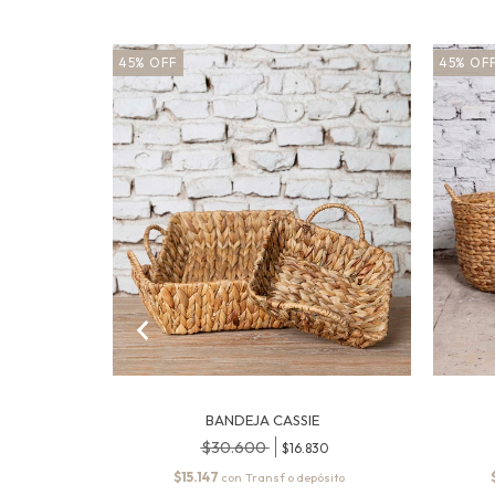
45
%
OFF
45
%
OF
BANDEJA CASSIE
$30.600
0
$16.830
$15.147
con