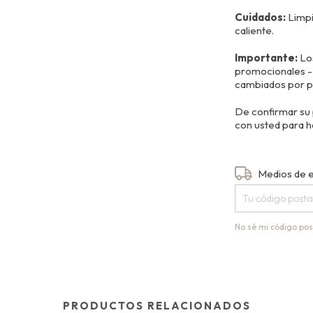
Cuidados:
Limpi
caliente.
Importante:
Los
promocionales - 
cambiados por p
De confirmar su
con usted para h
Entregas para el
Medios de 
No sé mi código pos
PRODUCTOS RELACIONADOS