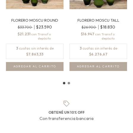
FLORERO MOSCU ROUND
FLORERO MOSCU TALL
$23.590
$18.830
$33.700
$26.900
$21.231
$16.947
con
con
3
cuotas sin interés de
3
cuotas sin interés de
$7.863,33
$6.276,67
AGREGAR AL CARRITO
AGREGAR AL CARRITO
OBTENÉ UN 10% OFF
Con transferencia bancaria