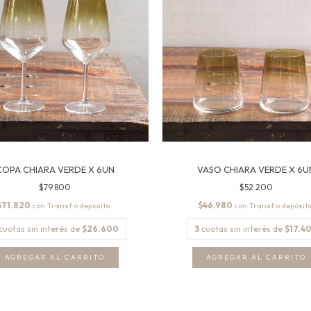
COPA CHIARA VERDE X 6UN
VASO CHIARA VERDE X 6U
$79.800
$52.200
$71.820
$46.980
con
con
cuotas sin interés de
$26.600
3
cuotas sin interés de
$17.4
AGREGAR AL CARRITO