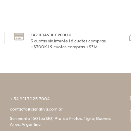
TARJETAS DE CRÉDITO
3 cuotas sin interés I 6 cuotas compras
+$300K I 9 cuotas compras +$3M
+ 54 9 11 7025 7004
contacto@cianativa.com.ar
Sarmiento 160 (ex130) Pto. de Frutos. Tigre, Buenos
Aires, Argentina