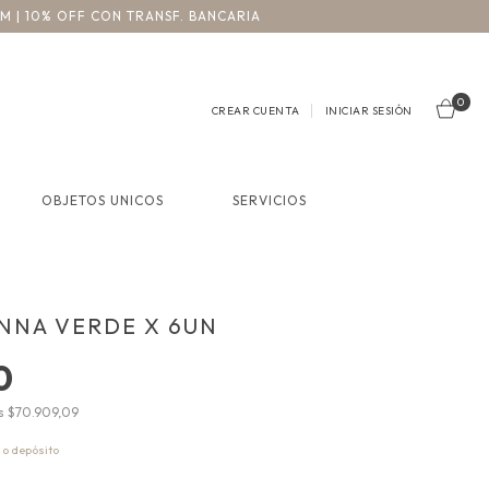
3M | 10% OFF CON TRANSF. BANCARIA
0
CREAR CUENTA
INICIAR SESIÓN
OBJETOS UNICOS
SERVICIOS
NNA VERDE X 6UN
0
os
$70.909,09