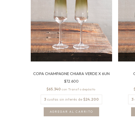
COPA CHAMPAGNE CHIARA VERDE X 6UN
$72.600
$65.340
con
3
cuotas sin interés de
$24.200
3