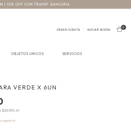
3M | 10% OFF CON TRANSF. BANCARIA
0
CREAR CUENTA
INICIAR SESIÓN
OBJETOS UNICOS
SERVICIOS
ARA VERDE X 6UN
0
os
$65.950,41