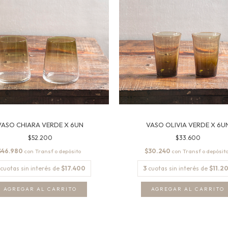
VASO CHIARA VERDE X 6UN
VASO OLIVIA VERDE X 6U
$52.200
$33.600
$46.980
$30.240
con
con
cuotas sin interés de
$17.400
3
cuotas sin interés de
$11.2
AGREGAR AL CARRITO