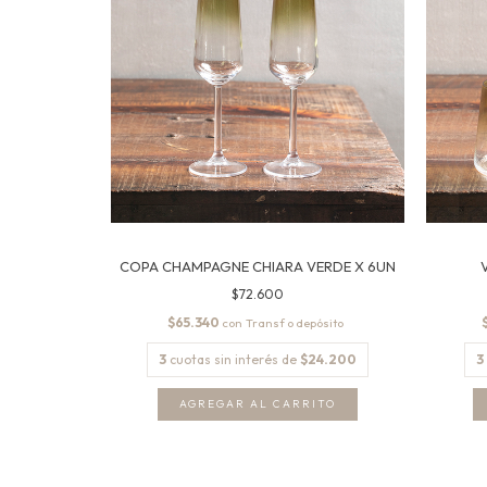
COPA CHAMPAGNE CHIARA VERDE X 6UN
$72.600
$65.340
con
3
cuotas sin interés de
$24.200
3