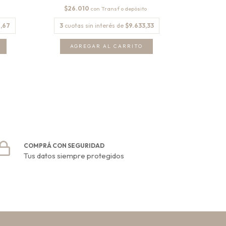
$26.010
$44.5
con
,67
3
cuotas sin interés de
$9.633,33
3
cuota
AGREGAR AL CARRITO
COMPRÁ CON SEGURIDAD
Tus datos siempre protegidos