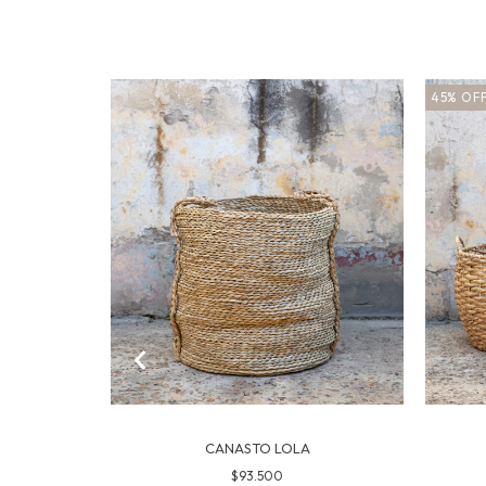
45
%
OF
CANASTO LOLA
00
$93.500