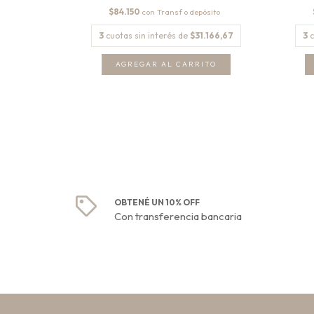
$84.150
con
.166,67
3
cuotas sin interés de
$31.166,67
3
c
ITO
OBTENÉ UN 10% OFF
Con transferencia bancaria