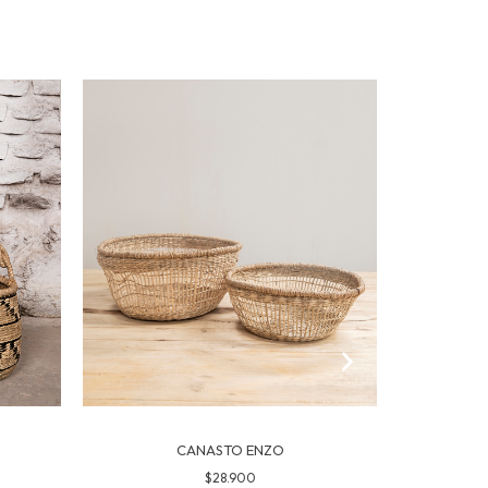
45
%
OFF
CANASTO ENZO
$28.900