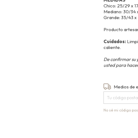
Chico: 25/29 x 1
Mediano: 30/34 x
Grande: 35/43 x
Producto artesana
Cuidados:
Limpi
caliente.
De confirmar su 
usted para hacer
Entregas para el
Medios de 
No sé mi código pos