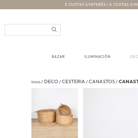
3 CUOTAS S/INTERÉS | 6 CUOTAS S/
BAZAR
ILUMINACIÓN
DE
DECO
CESTERIA
CANASTOS
CANAST
/
/
/
/
Inicio