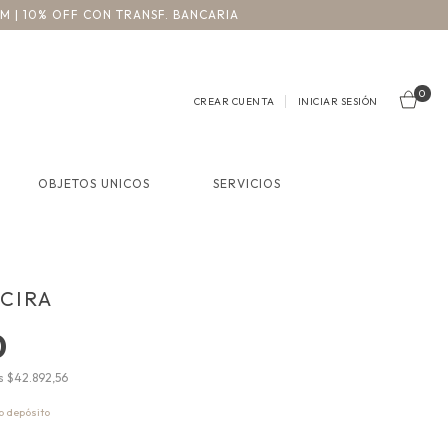
3M | 10% OFF CON TRANSF. BANCARIA
0
CREAR CUENTA
INICIAR SESIÓN
OBJETOS UNICOS
SERVICIOS
CIRA
0
os
$42.892,56