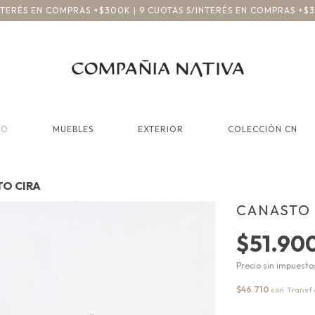
INTERÉS EN COMPRAS +$300K | 9 CUOTAS S/INTERÉS EN COMPRAS +$
CO
MUEBLES
EXTERIOR
COLECCIÓN CN
O CIRA
CANASTO 
$51.90
Precio sin impuest
$46.710
con