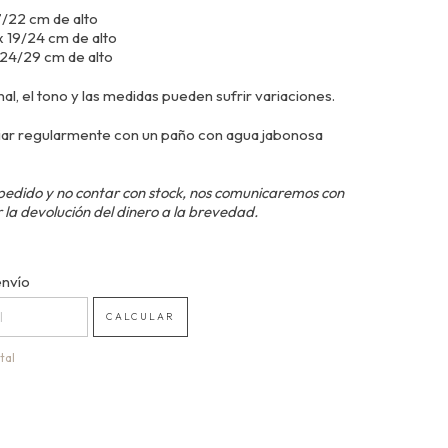
7/22 cm de alto
 19/24 cm de alto
 24/29 cm de alto
l, el tono y las medidas pueden sufrir variaciones.
ar regularmente con un paño con agua jabonosa
pedido y no contar con stock, nos comunicaremos con
 la devolución del dinero a la brevedad.
 CP:
envío
CAMBIAR CP
CALCULAR
tal