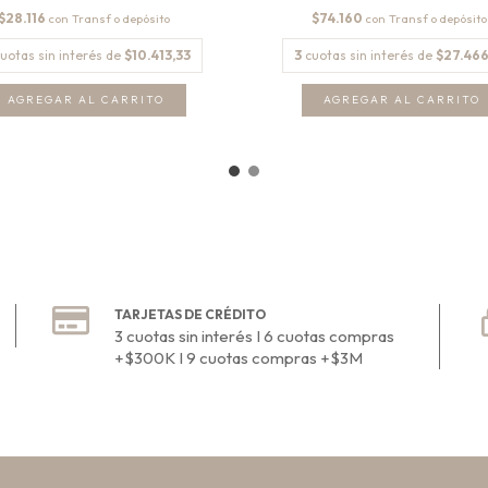
$28.116
$74.160
con
con
uotas sin interés de
$10.413,33
3
cuotas sin interés de
$27.466
AGREGAR AL CARRITO
AGREGAR AL CARRITO
TARJETAS DE CRÉDITO
3 cuotas sin interés I 6 cuotas compras
+$300K I 9 cuotas compras +$3M