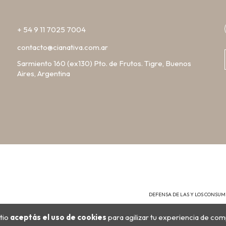
+ 54 9 11 7025 7004
contacto@cianativa.com.ar
Sarmiento 160 (ex130) Pto. de Frutos. Tigre, Buenos
Aires, Argentina
DEFENSA DE LAS Y LOS CONSU
tio
aceptás el uso de cookies
para agilizar tu experiencia de com