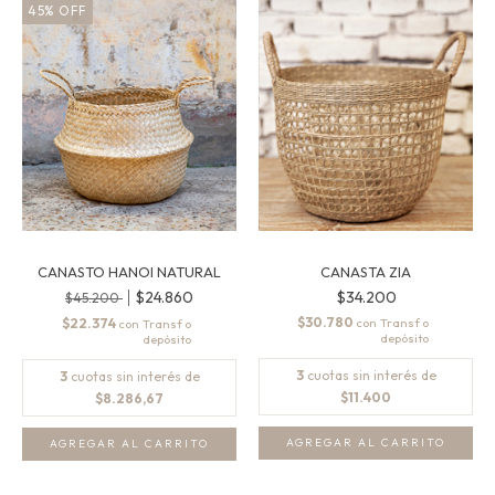
45
%
OFF
CANASTO HANOI NATURAL
CANASTA ZIA
$24.860
$34.200
$45.200
$30.780
$22.374
con
con
3
cuotas sin interés de
3
cuotas sin interés de
$11.400
$8.286,67