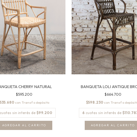
ANQUETA CHERRY NATURAL
BANQUETA LOLI ANTIQUE B
$595.200
$664.700
535.680
$598.230
con
con
cuotas sin interés de
$99.200
6
cuotas sin interés de
$110.78