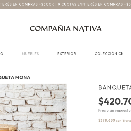
INTERÉS EN COMPRAS +$300K | 9 CUOTAS S/INTERÉS EN COMPRAS +$
CO
MUEBLES
EXTERIOR
COLECCIÓN CN
QUETA MONA
BANQUET
$420.7
Precio sin impuest
$378.630
con