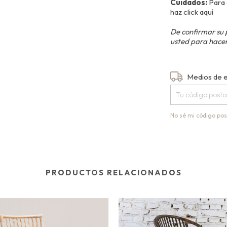
Cuidados:
Para 
haz
click aquí
De confirmar su 
usted para hacer
Entregas para el
Medios de 
No sé mi código pos
PRODUCTOS RELACIONADOS