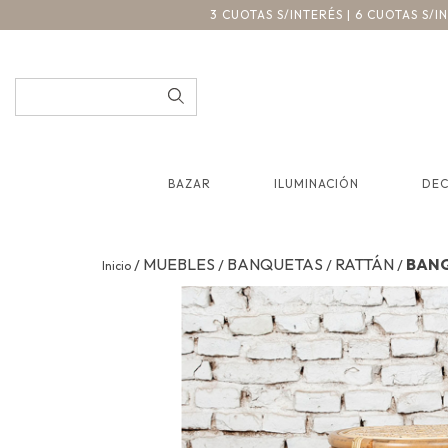
3 CUOTAS S/INTERÉS | 6 CUOTAS S/
BAZAR
ILUMINACIÓN
DE
MUEBLES
BANQUETAS
RATTÁN
BAN
/
/
/
/
Inicio