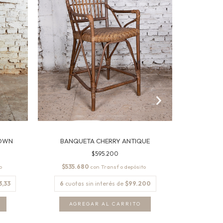
ROWN
BANQUETA CHERRY ANTIQUE
BAN
$595.200
$535.680
$504
con
3,33
6
cuotas sin interés de
$99.200
6
cuota