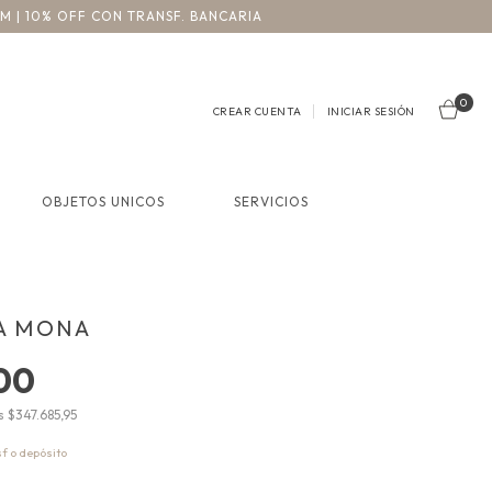
3M | 10% OFF CON TRANSF. BANCARIA
0
CREAR CUENTA
INICIAR SESIÓN
OBJETOS UNICOS
SERVICIOS
A MONA
00
os
$347.685,95