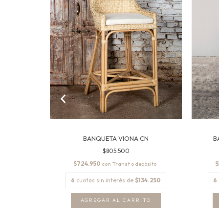
URAL
BANQUETA VIONA CN
B
$805.500
$724.950
$
con
0.783,33
6
cuotas sin interés de
$134.250
6