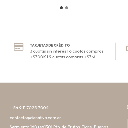
TARJETAS DE CRÉDITO
3 cuotas sin interés I 6 cuotas compras
+$300K I 9 cuotas compras +$3M
+ 54 9 11 7025 7004
contacto@cianativa.com.ar
Sarmiento 160 (ex130) Pto. de Frutos. Tigre, Buenos