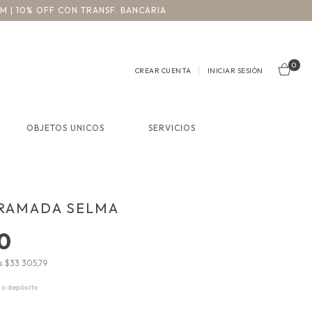
3M | 10% OFF CON TRANSF. BANCARIA
0
CREAR CUENTA
INICIAR SESIÓN
OBJETOS UNICOS
SERVICIOS
TRAMADA SELMA
0
os
$33.305,79