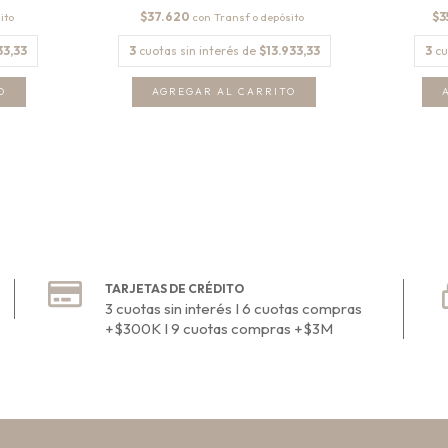
$37.620
$3
con
33,33
3
cuotas sin interés de
$13.933,33
3
cu
O
AGREGAR AL CARRITO
TARJETAS DE CRÉDITO
3 cuotas sin interés I 6 cuotas compras
+$300K I 9 cuotas compras +$3M