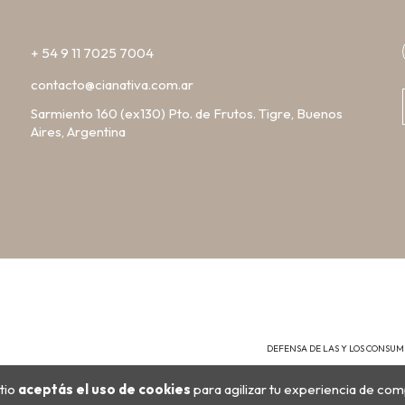
+ 54 9 11 7025 7004
contacto@cianativa.com.ar
Sarmiento 160 (ex130) Pto. de Frutos. Tigre, Buenos
Aires, Argentina
DEFENSA DE LAS Y LOS CONSU
tio
aceptás el uso de cookies
para agilizar tu experiencia de com