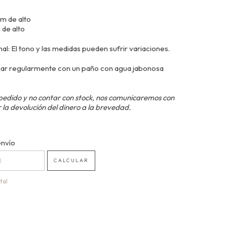
cm de alto
 de alto
l: El tono y las medidas pueden sufrir variaciones.
ar regularmente con un paño con agua jabonosa
pedido y no contar con stock, nos comunicaremos con
 la devolución del dinero a la brevedad.
 CP:
envío
CAMBIAR CP
CALCULAR
tal