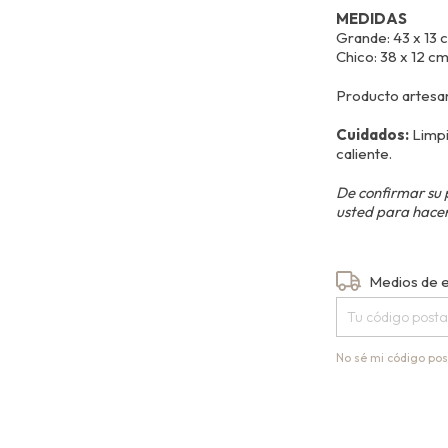
MEDIDAS
Grande: 43 x 13 
Chico: 38 x 12 cm
Producto artesana
Cuidados:
Limpi
caliente.
De confirmar su 
usted para hacer
Entregas para el
Medios de 
No sé mi código pos