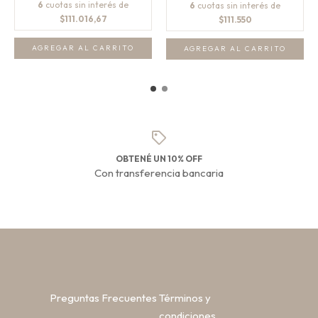
6
cuotas sin interés de
6
cuotas sin interés de
$111.016,67
$111.550
AGREGAR AL CARRITO
AGREGAR AL CARRITO
OBTENÉ UN 10% OFF
Con transferencia bancaria
Preguntas Frecuentes
Términos y
condiciones