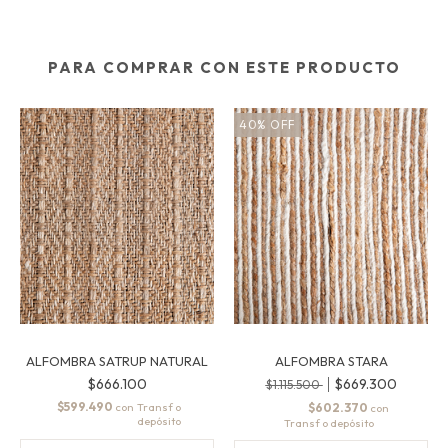
PARA COMPRAR CON ESTE PRODUCTO
40
%
OFF
ALFOMBRA SATRUP NATURAL
ALFOMBRA STARA
$666.100
$669.300
$1.115.500
$599.490
con
$602.370
con