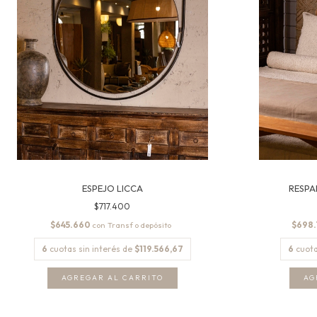
ESPEJO LICCA
RESPA
$717.400
$645.660
$698
con
6
cuotas sin interés de
$119.566,67
6
cuota
AG