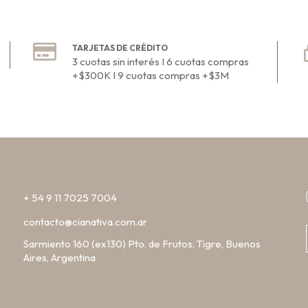
TARJETAS DE CRÉDITO
3 cuotas sin interés I 6 cuotas compras
+$300K I 9 cuotas compras +$3M
+ 54 9 11 7025 7004
contacto@cianativa.com.ar
Sarmiento 160 (ex130) Pto. de Frutos. Tigre, Buenos
Aires, Argentina