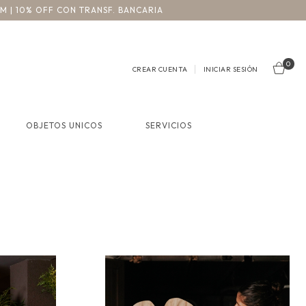
3M | 10% OFF CON TRANSF. BANCARIA
0
CREAR CUENTA
INICIAR SESIÓN
OBJETOS UNICOS
SERVICIOS