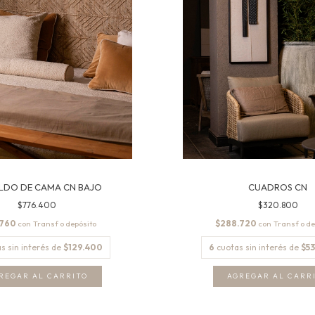
LDO DE CAMA CN BAJO
CUADROS CN
$776.400
$320.800
.760
$288.720
con
con
s sin interés de
$129.400
6
cuotas sin interés de
$53
REGAR AL CARRITO
AGREGAR AL CARR