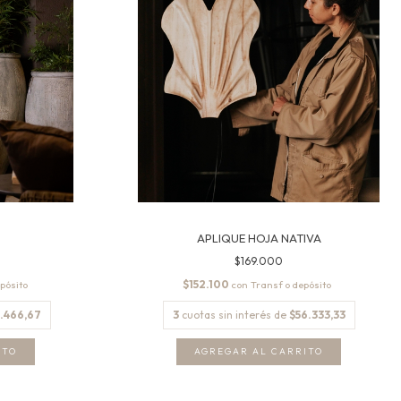
APLIQUE HOJA NATIVA
$169.000
$152.100
con
.466,67
3
cuotas sin interés de
$56.333,33
ITO