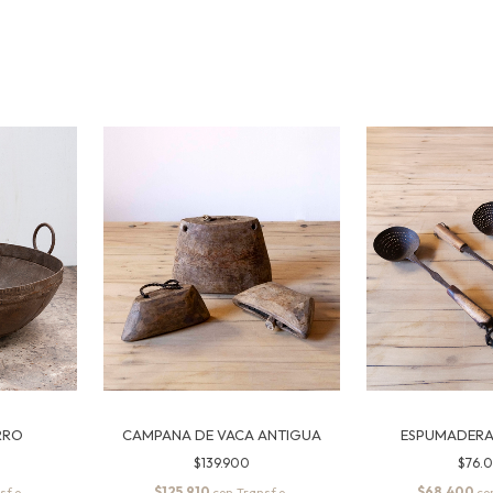
RRO
CAMPANA DE VACA ANTIGUA
ESPUMADERA
$139.900
$76.
$125.910
$68.400
con
co