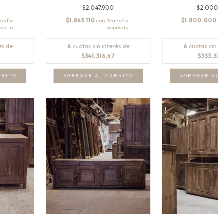
$2.047.900
$2.00
$1.843.110
$1.800.000
con
és de
6
cuotas sin interés de
6
cuotas sin
$341.316,67
$333.3