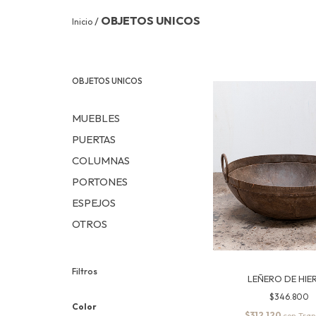
OBJETOS UNICOS
/
Inicio
OBJETOS UNICOS
MUEBLES
PUERTAS
COLUMNAS
PORTONES
ESPEJOS
OTROS
Filtros
LEÑERO DE HIE
$346.800
Color
$312.120
con