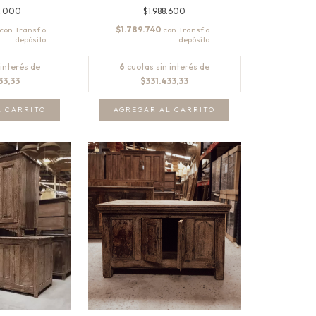
0.000
$1.988.600
$1.789.740
con
con
 interés de
6
cuotas sin interés de
33,33
$331.433,33