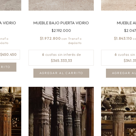
A VIDRIO
MUEBLE BAJO PUERTA VIDRIO
MUEBLE 
$2.192.000
$2.047
$1.972.800
$1.843.110
con
c
$450.450
6
cuotas sin interés de
6
cuotas sin
$365.333,33
$341.3