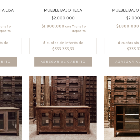
TA LISA
MUEBLE BAJO TECA
MUEBLE BAJO 
$2.000.000
$2.00
$1.800.000
$1.800.000
con
és de
6
cuotas sin interés de
6
cuotas sin
$333.333,33
$333.3
AGREGAR A