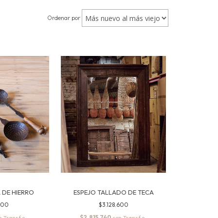
Ordenar por
 DE HIERRO
ESPEJO TALLADO DE TECA
000
$3.128.600
$2.815.740
n
con