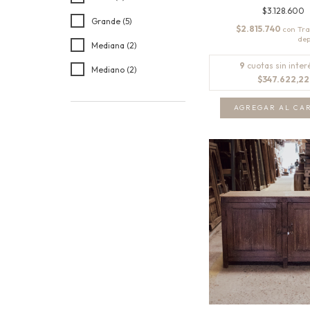
$3.128.600
Grande (5)
$2.815.740
con
Mediana (2)
9
cuotas sin inter
Mediano (2)
$347.622,22