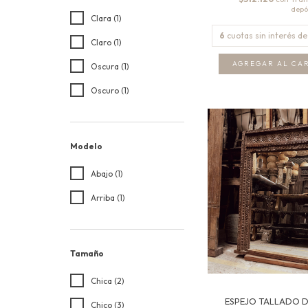
Clara (1)
6
cuotas sin interés d
Claro (1)
Oscura (1)
Oscuro (1)
Modelo
Abajo (1)
Arriba (1)
Tamaño
Chica (2)
ESPEJO TALLADO D
Chico (3)