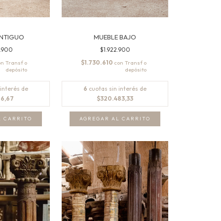
ANTIGUO
MUEBLE BAJO
.900
$1.922.900
$1.730.610
on
con
 interés de
6
cuotas sin interés de
16,67
$320.483,33