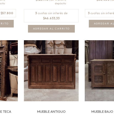
e
$57.800
3
cuotas sin interés de
3
cuotas sin inter
$46.633,33
E TECA
MUEBLE ANTIGUO
MUEBLE BAJO 