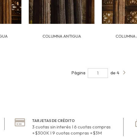
GUA
COLUMNA ANTIGUA
COLUMNA 
Página
de 4
TARJETAS DE CRÉDITO
3 cuotas sin interés I 6 cuotas compras
+$300K I 9 cuotas compras +$3M