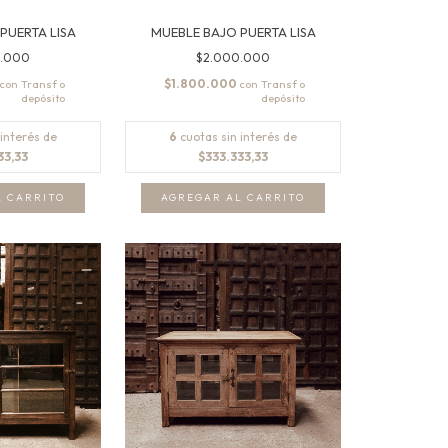
PUERTA LISA
MUEBLE BAJO PUERTA LISA
0.000
$2.000.000
$1.800.000
con
con
 interés de
6
cuotas sin interés de
33,33
$333.333,33
L CARRITO