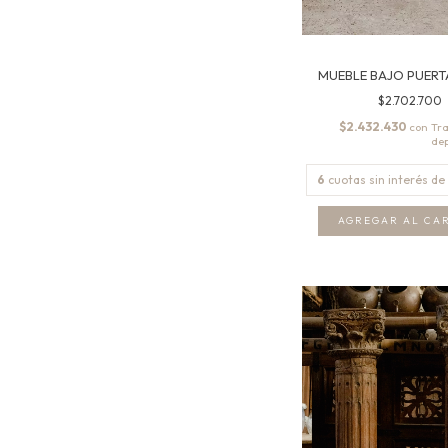
MUEBLE BAJO PUERT
$2.702.700
$2.432.430
con
6
cuotas sin interés de