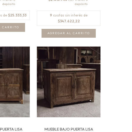
és de
$25.333,33
9
cuotas sin interés de
$347.622,22
PUERTA LISA
MUEBLE BAJO PUERTA LISA